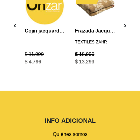
Sábana Zarina azul 1.5P
Cojin jacquard Morisco verde
Frazada Jacquard Punto Beige 1.5 Plazas
AHR
TEXTILES ZAHR
TEXTI
$ 11.990
$ 18.990
$ 25.9
$ 4.796
$ 13.293
$ 12.9
INFO ADICIONAL
Quiénes somos