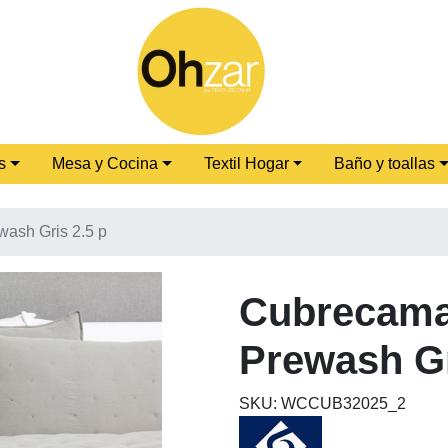
s
Mesa y Cocina
Textil Hogar
Baño y toallas
ash Gris 2.5 p
Cubrecama
Prewash Gr
SKU: WCCUB32025_2