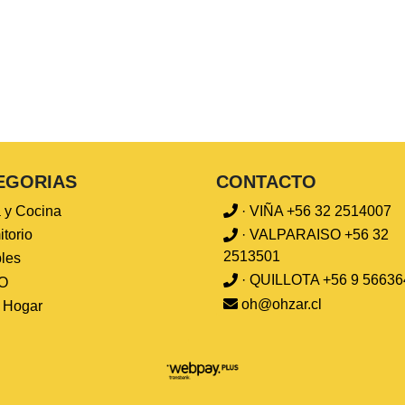
EGORIAS
CONTACTO
 y Cocina
· VIÑA +56 32 2514007
torio
· VALPARAISO +56 32
2513501
les
· QUILLOTA +56 9 56636
O
oh@ohzar.cl
l Hogar