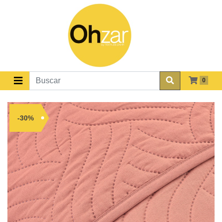
0
-30%