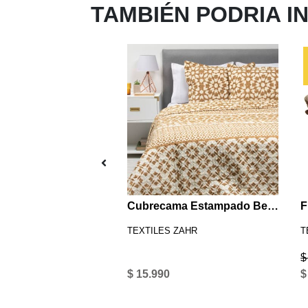
TAMBIÉN PODRIA I
Sábana Zarina estampada 1P círculos rosada
Cubrecama Estampado Beige 2 P
 ZAHR
TEXTILES ZAHR
T
$
$ 15.990
$