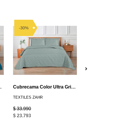
-30%
-50%
ra Azul Doble
Cubrecama Color Ultra Gris 2.5 P
Sábana Zarina azul 
TEXTILES ZAHR
TEXTILES ZAHR
$ 33.990
$ 25.990
$ 23.793
$ 12.995