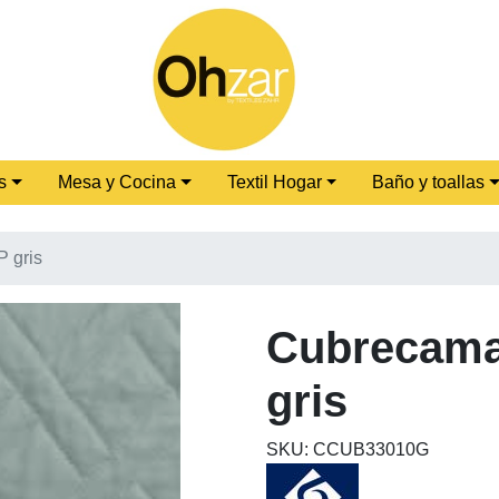
s
Mesa y Cocina
Textil Hogar
Baño y toallas
P gris
Cubrecama 
gris
SKU: CCUB33010G