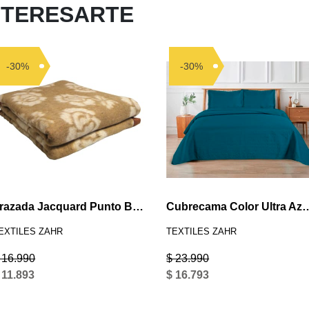
NTERESARTE
-30%
-30%
Frazada Jacquard Punto Beige 1 Plaza
Cubrecama Color Ult
EXTILES ZAHR
TEXTILES ZAHR
 16.990
$ 23.990
 11.893
$ 16.793