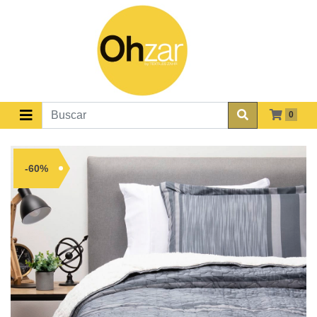
0
-60%