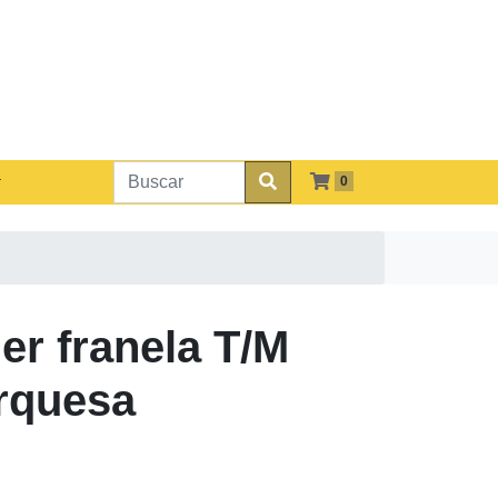
0
er franela T/M
rquesa