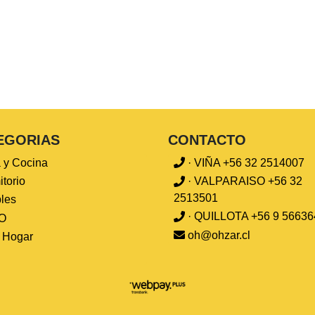
EGORIAS
CONTACTO
 y Cocina
· VIÑA +56 32 2514007
torio
· VALPARAISO +56 32
2513501
les
· QUILLOTA +56 9 56636
O
oh@ohzar.cl
l Hogar