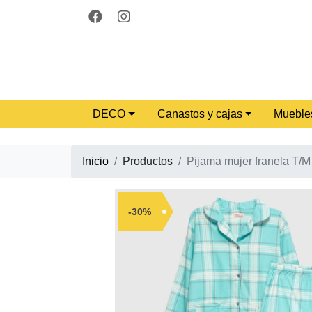
DECO
Canastos y cajas
Mueble
Inicio
Productos
Pijama mujer franela T/
-30%