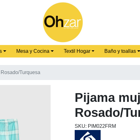
s
Mesa y Cocina
Textil Hogar
Baño y toallas
M Rosado/Turquesa
Pijama muj
Rosado/Tu
SKU: PIM022FRM