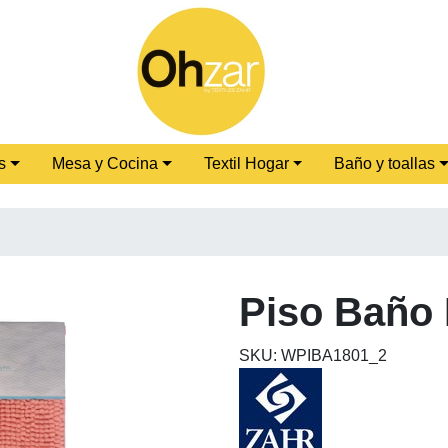
s
Mesa y Cocina
Textil Hogar
Baño y toallas
Piso Baño
SKU: WPIBA1801_2