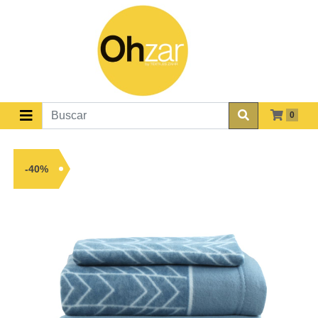
0
-40%