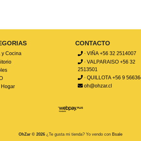
EGORIAS
CONTACTO
 y Cocina
· VIÑA +56 32 2514007
torio
· VALPARAISO +56 32
2513501
les
· QUILLOTA +56 9 56636
O
oh@ohzar.cl
l Hogar
OhZar © 2026
¿Te gusta mi tienda? Yo vendo con
Bsale