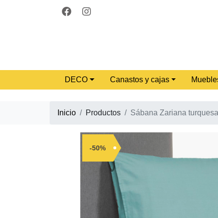
DECO
Canastos y cajas
Mueble
Inicio
Productos
Sábana Zariana turques
-50%