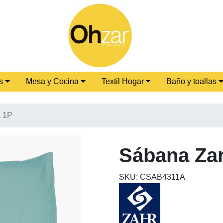
s
Mesa y Cocina
Textil Hogar
Baño y toallas
a 1P
Sábana Zar
SKU: CSAB4311A