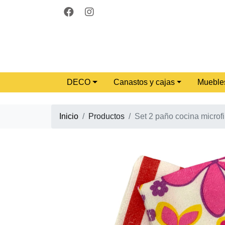
DECO
Canastos y cajas
Mueble
Inicio
Productos
Set 2 paño cocina microfi