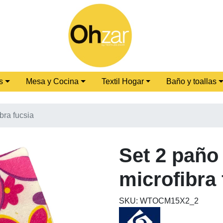
s
Mesa y Cocina
Textil Hogar
Baño y toallas
bra fucsia
Set 2 paño
microfibra 
SKU: WTOCM15X2_2