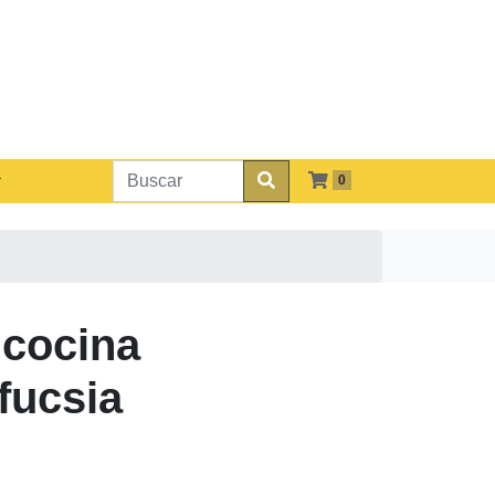
0
 cocina
fucsia