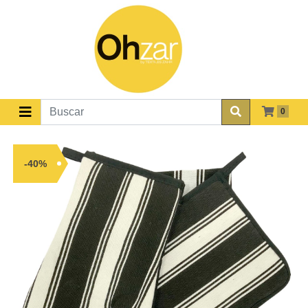
0
-40%