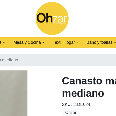
s
Mesa y Cocina
Textil Hogar
Baño y toallas
o mediano
Canasto m
mediano
SKU: 11DE024
Ohzar