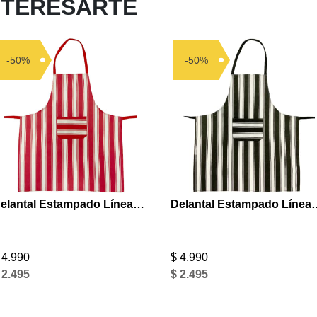
NTERESARTE
-50%
-50%
Delantal Estampado Líneas Rojas
Delantal Estamp
 4.990
$ 4.990
 2.495
$ 2.495