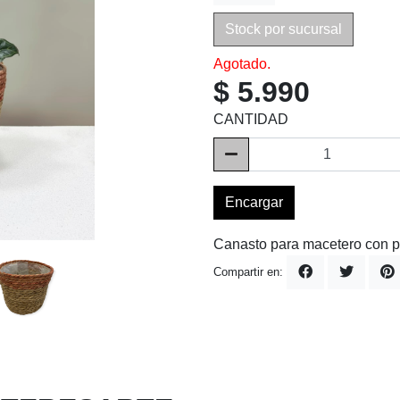
Stock por sucursal
Agotado.
$ 5.990
CANTIDAD
Encargar
Canasto para macetero con pl
Compartir en: