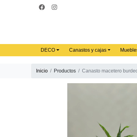
DECO
Canastos y cajas
Mueble
Inicio
Productos
Canasto macetero burde