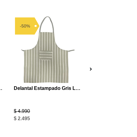
-50%
-50%
ado Líneas Negras
Delantal Estampado Gris Listado
$ 4.990
$ 4.990
$ 2.495
$ 2.495