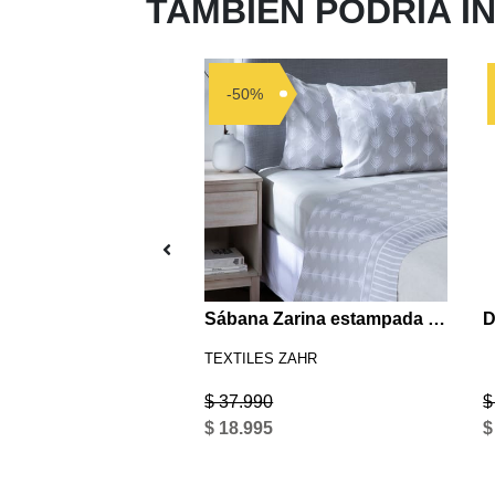
TAMBIÉN PODRIA I
-50%
Delantal Estampado Turquesa Listado
Sábana Zarina estampada 2P Hojas grises
TEXTILES ZAHR
$ 37.990
$
$ 18.995
$