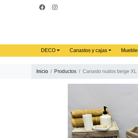
DECO
Canastos y cajas
Mueble
Inicio
Productos
Canasto nudos beige XL