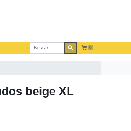
0
udos beige XL