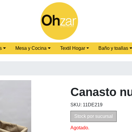
s
Mesa y Cocina
Textil Hogar
Baño y toallas
Canasto n
SKU: 11DE219
Stock por sucursal
Agotado.