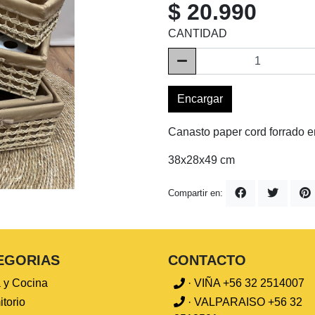
$ 20.990
CANTIDAD
Encargar
Canasto paper cord forrado e
38x28x49 cm
Compartir en:
EGORIAS
CONTACTO
 y Cocina
· VIÑA +56 32 2514007
torio
· VALPARAISO +56 32