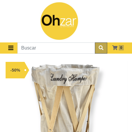
0
-50%