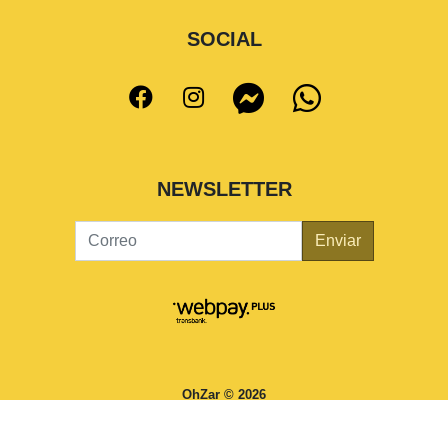
SOCIAL
NEWSLETTER
Enviar
OhZar © 2026
¿Te gusta mi tienda? Yo vendo con
Bsale