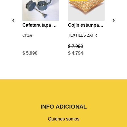
Termo negro 900 ml
Cafetera tapa color 350ml
Cojín estampado amarillo
Ohzar
TEXTILES ZAHR
Ohzar
$ 7.990
$ 15.9
$ 5.990
$ 4.794
$ 7.99
INFO ADICIONAL
Quiénes somos