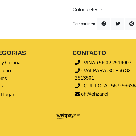
Color: celeste
Compartir en:
EGORIAS
CONTACTO
 y Cocina
· VIÑA +56 32 2514007
torio
· VALPARAISO +56 32
2513501
les
· QUILLOTA +56 9 56636
O
oh@ohzar.cl
l Hogar