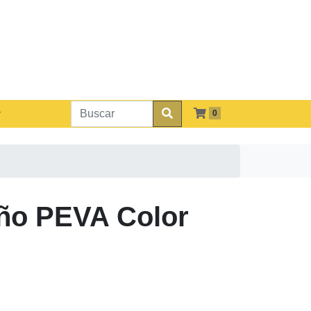
0
año PEVA Color