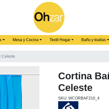
s
Mesa y Cocina
Textil Hogar
Baño y toallas
 Celeste
Cortina B
Celeste
SKU: WCORBAF210_4