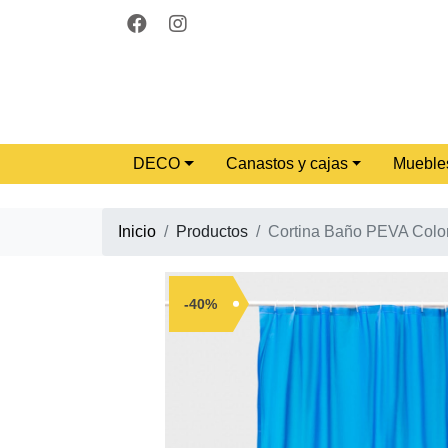
DECO
Canastos y cajas
Mueble
Inicio
Productos
Cortina Baño PEVA Color
-40%