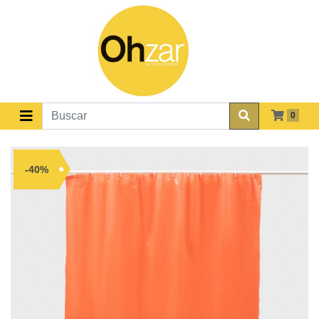
0
-40%