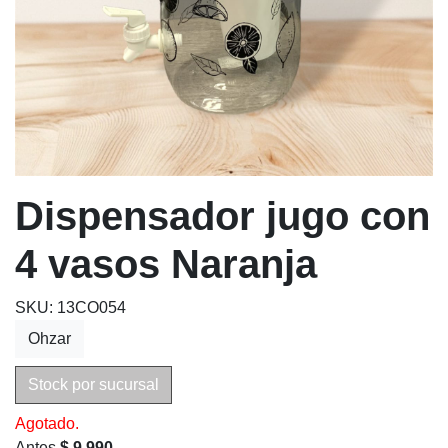
Dispensador jugo con
4 vasos Naranja
SKU: 13CO054
Ohzar
Stock por sucursal
Agotado.
Antes
$ 9.990