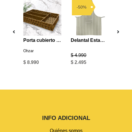
-50%
-50
Macetero patas paper cord grande
Porta cubierto paper cord
Delantal Estampado Gris Listado
Ohzar
$ 4.990
$ 4.99
$ 8.990
$ 2.495
$ 2.49
INFO ADICIONAL
Quiénes somos