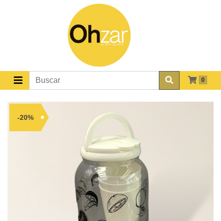
0
-20%