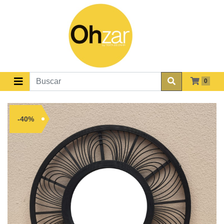
0
-40%