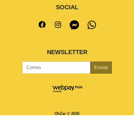
SOCIAL
NEWSLETTER
Enviar
OhZar © 2026
¿Te gusta mi tienda? Yo vendo con
Bsale