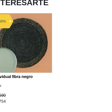
NTERESARTE
40%
vidual fibra negro
r
.590
.754