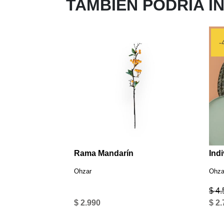
TAMBIÉN PODRIA I
-
Rama Mandarín
Indi
Ohzar
Ohza
$ 4
$ 2.990
$ 2