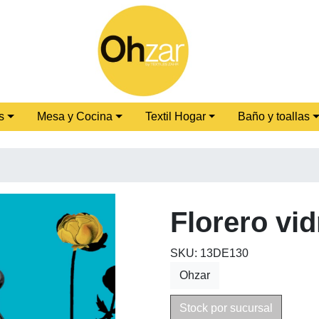
s
Mesa y Cocina
Textil Hogar
Baño y toallas
Florero vid
SKU: 13DE130
Ohzar
Stock por sucursal