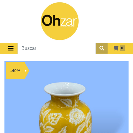
0
-40%