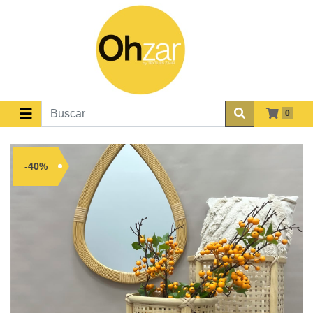
0
-40%