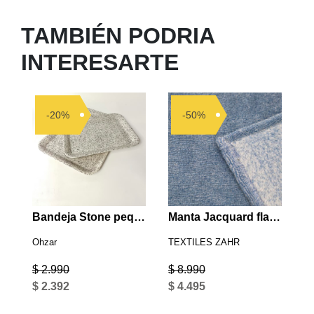
TAMBIÉN PODRIA
INTERESARTE
-20%
-50%
Bandeja Stone pequeña
Manta Jacquard flannel melange
Ohzar
TEXTILES ZAHR
$ 2.990
$ 8.990
$ 2.392
$ 4.495