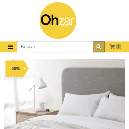
0
-50%