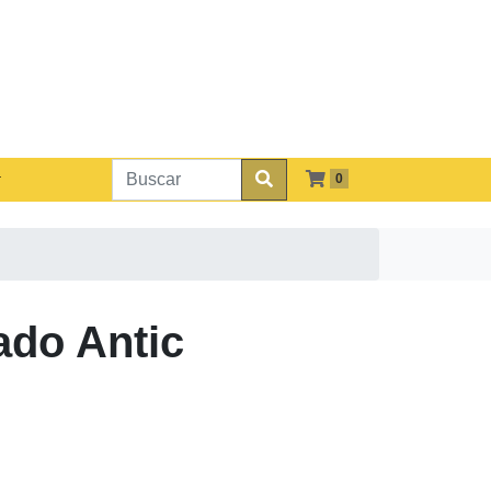
0
ado Antic