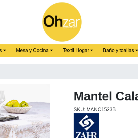
s
Mesa y Cocina
Textil Hogar
Baño y toallas
Mantel Cal
SKU: MANC1523B