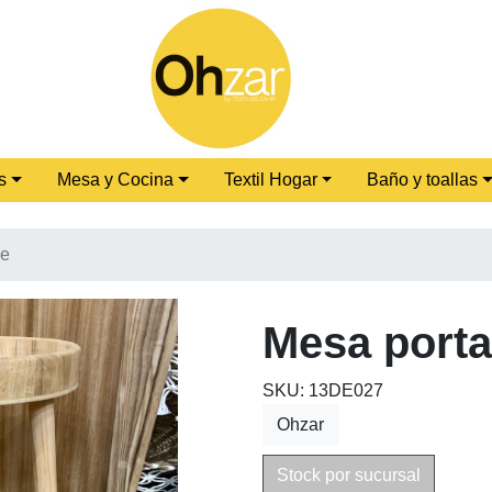
s
Mesa y Cocina
Textil Hogar
Baño y toallas
de
Mesa porta
SKU: 13DE027
Ohzar
Stock por sucursal