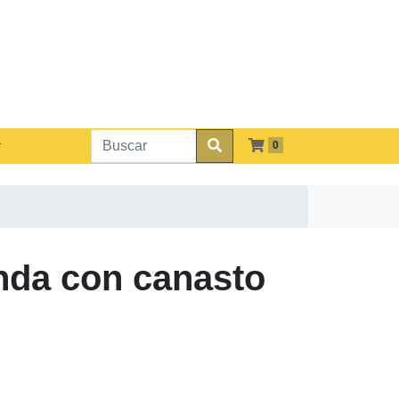
0
nda con canasto