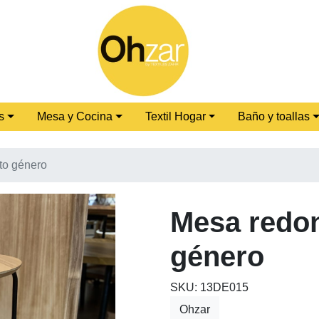
s
Mesa y Cocina
Textil Hogar
Baño y toallas
to género
Mesa redo
género
SKU: 13DE015
Ohzar