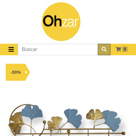
0
-50%