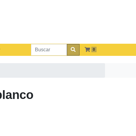
0
blanco