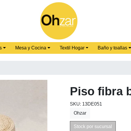
s
Mesa y Cocina
Textil Hogar
Baño y toallas
Piso fibra 
SKU: 13DE051
Ohzar
Stock por sucursal