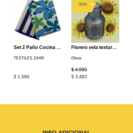
-30%
Set 2 Paño Cocina Microfibra Azul
Florero vela textura negro
TEXTILES ZAHR
Ohzar
$ 4.990
$ 1.590
$ 3.493
INFO ADICIONAL