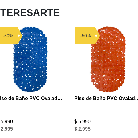
NTERESARTE
-50%
-50%
Piso de Baño PVC Ovalado Azul
Piso de Baño PVC O
 5.990
$ 5.990
 2.995
$ 2.995