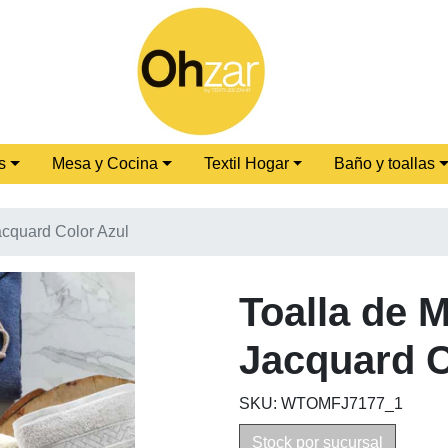
s
Mesa y Cocina
Textil Hogar
Baño y toallas
acquard Color Azul
Toalla de 
Jacquard C
SKU: WTOMFJ7177_1
Stock por sucursal