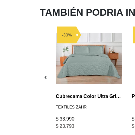
TAMBIÉN PODRIA I
-30%
Sábana Zarina estampada 2P Scroll damasco
Cubrecama Color Ultra Gris 2.5 P
 ZAHR
TEXTILES ZAHR
$ 33.990
$
$ 23.793
$