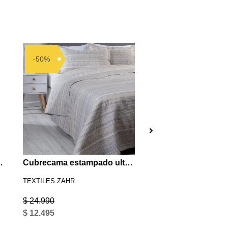
-50%
-50%
valado Salmón
Cubrecama estampado ultrasonic 2P Beige
TEXTILES ZAHR
TEXTILES ZAHR
$ 24.990
$ 37.990
$ 12.495
$ 18.995