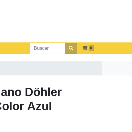
0
Mano Döhler
olor Azul