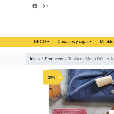
DECO
Canastos y cajas
Mueble
Inicio
Productos
Toalla de Mano Döhler J
-20%