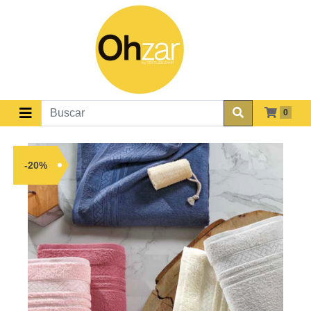
0
-20%